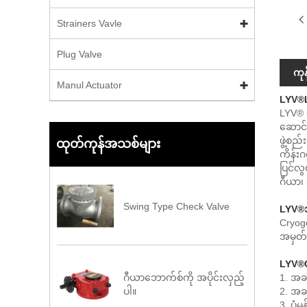
Strainers Vavle
Plug Valve
ကု
Manul Actuator
LYV®
LYV® 
ဆောင်လ
ဖွဲ့စည
ထုတ်ကုန်အသစ်များ
ကိန်းဂ
ပြင်လွ
ဂီယာ၊ 
Swing Type Check Valve
LYV®
Cryog
အမှတ်
LYV®
1. အခန
ဂီယာဘောက်စ်ကို အပိုင်းလှည့်
2. အခန
ပါ။
3. ပုံမ