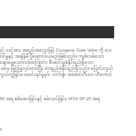
့သည် သင့်အား အရည်အသွေးမြင့် Cryogenic Gate Valve ကို ပေး
်မှုနှင့် အချိန်မီ ပို့ဆောင်ပေးမည်ဖြစ်သည်။ ကျစ်လစ်သော
၊ ချောမွေ့သောလမ်းကြောင်း၊ စီးဆင်းမှုခံနိုင်ရည်ရှိသော
loy ဖြင့်ပြုလုပ်ထားပြီး တာရှည်ခံနိုင်ရည်ရှိသည်။ ပြောင်းလွယ်
ယ်ကူခြင်း။ မောင်းနှင်မှုမုဒ်- လက်စွဲ၊ အစောင်းဂီယာ၊ တီကောင်
I598 အရ စစ်ဆေးခြင်းနှင့် စမ်းသပ်ခြင်း၊ MSS-SP-25 အရ
။