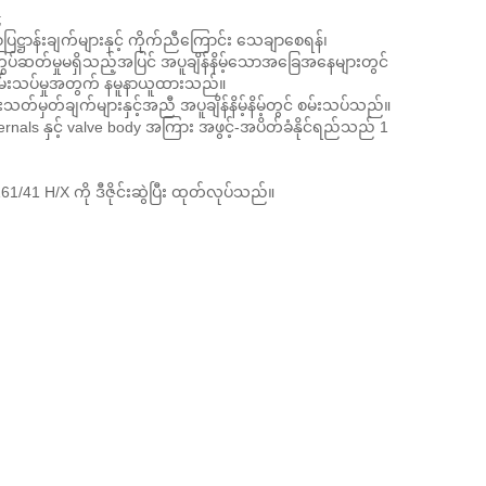
;
ပြဋ္ဌာန်းချက်များနှင့် ကိုက်ညီကြောင်း သေချာစေရန်၊
ကြွပ်ဆတ်မှုမရှိသည့်အပြင် အပူချိန်နိမ့်သောအခြေအနေများတွင်
ှုစမ်းသပ်မှုအတွက် နမူနာယူထားသည်။
်းသတ်မှတ်ချက်များနှင့်အညီ အပူချိန်နိမ့်နိမ့်တွင် စမ်းသပ်သည်။
nternals နှင့် valve body အကြား အဖွင့်-အပိတ်ခံနိုင်ရည်သည် 1
41 H/X ကို ဒီဇိုင်းဆွဲပြီး ထုတ်လုပ်သည်။