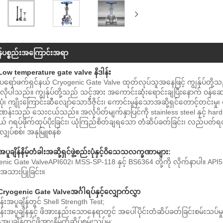
န်ပစ္စည်းအကြောင်းအရာ
Low temperature gate valve နိဒါန်း
ပရော်ဖက်ရှင်နယ် Cryogenic Gate Valve ထုတ်လုပ်သူအနေဖြင့် ကျွန်ုပ်တို
ိုပါသည်။ ကျွန်ုပ်တို့သည် သင့်အား အကောင်းဆုံးရောင်းချပြီးနောက် ဝန်ဆောင
်းပုံ၊ ကျိုးကြောင်းဆီလျော်သောဒီဇိုင်း၊ ကောင်းမွန်သောအဆို့ရှင်တောင့်တင်းမှု
ဏန်းသည် သေးငယ်သည်။ အလုံပိတ်မျက်နှာပြင်ကို stainless steel နှင့် hard al
ယ် ဂရပ်ဖိုက်ထုပ်ပိုးခြင်း၊ ယုံကြည်စိတ်ချရသော တံဆိပ်ခတ်ခြင်း၊ လည်ပတ်ရလွ
လျှပ်စစ်၊ အနုမြူစနစ်
အပူချိန်နိမ့်တံခါးအဆို့ရှင်ဖွဲ့စည်းပုံနှင့်ဝိသေသလက္ခဏာများ:
enic Gate Valve
API602၊ MSS-SP-118 နှင့် BS6364 တို့ကို လိုက်နာပါ။ AP
အသားပြုခြင်း။
Cryogenic Gate Valve
အင်္ဂါရပ်နှင့်လျှောက်လွှာ
်းအပူချိန်တွင် Shell Strength Test;
်းအပူချိန်နှင့် ဖိအားနည်းသောနေရာတွင် အပေါ်ပိုင်းတံဆိပ်ခတ်ခြင်းစမ်းသပ်မှု
ှန်အပူချိန်တွင်ဖိအားနိမ့်တံဆိပ်စမ်းသပ်မှု;