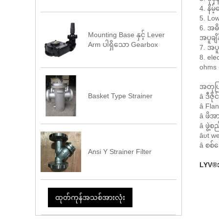
4. နိမ
5. Low
6. အဓိ
Mounting Base နှင့် Lever
အပူချိ
Arm ပါရှိသော Gearbox
7. အပူ
8. ele
ohms
အတုပြု
Basket Type Strainer
â ဒီဇိ
â Fla
â ဖိအာ
â ဖွဲ့
âυt w
â စစ်ဆ
Ansi Y Strainer Filter
LYV®
ထုတ်ကုန်အသစ်အားလုံး