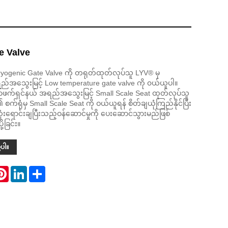
e Valve
yogenic Gate Valve ကို တရုတ်ထုတ်လုပ်သူ LYV® မှ
်အသွေးမြင့် Low temperature gate valve ကို ၀ယ်ယူပါ။
်ဖက်ရှင်နယ် အရည်အသွေးမြင့် Small Scale Seat ထုတ်လုပ်သူ
့၏ စက်ရုံမှ Small Scale Seat ကို ဝယ်ယူရန် စိတ်ချယုံကြည်နိုင်ပြီး
းရောင်းချပြီးသည့်ဝန်ဆောင်မှုကို ပေးဆောင်သွားမည်ဖြစ်
့ခြင်း။
့ပါ။
atsApp
Pinterest
LinkedIn
Share