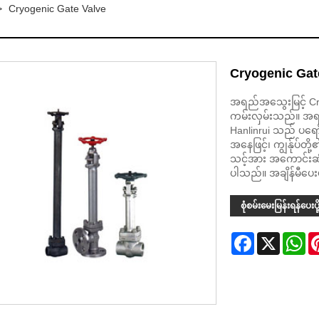
>
Cryogenic Gate Valve
Cryogenic Gat
အရည်အသွေးမြင့် Cr
ကမ်းလှမ်းသည်။ အရည
Hanlinrui သည် ပရော
အနေဖြင့်၊ ကျွန်ုပ်တို
သင့်အား အကောင်းဆုံ
ပါသည်။ အချိန်မီပေးပို
စုံစမ်းမေးမြန်းရန်ပေးပို
Facebook
X
Wh