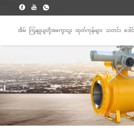
အိမ်
ကြှနျုပျတို့အကွောငျး
ထုတ်ကုန်များ
သတင်း
ဒေါင