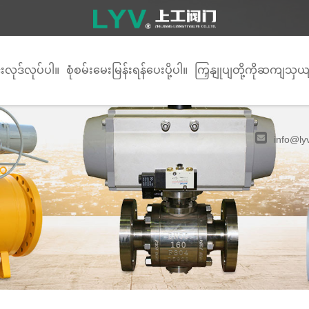
်းလုဒ်လုပ်ပါ။
စုံစမ်းမေးမြန်းရန်ပေးပို့ပါ။
ကြှနျုပျတို့ကိုဆကျသှယ
info@ly