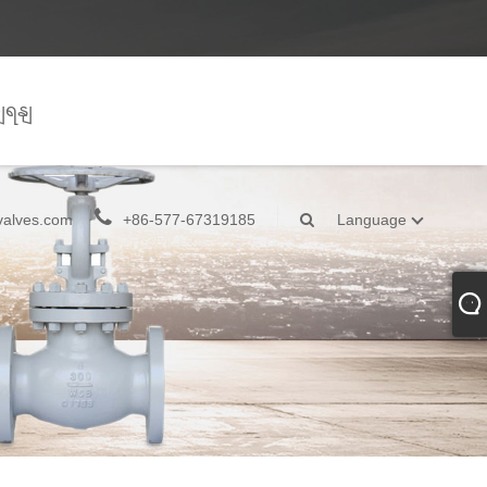
ျရနျ
valves.com
+86-577-67319185
Language