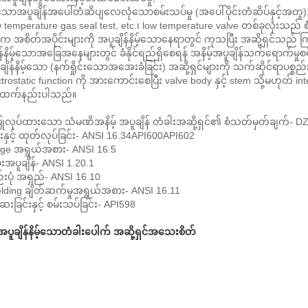
့်သောအပူချိန်အပေါ်တံဆိပျလေလုံသောစမ်းသပ်မှု (အပေါ်ပိုင်းတံဆိပ်နှင့်အတူ)
 temperature gas seal test, etc.၊ low temperature valve တစ်ခုလုံးသည် စံ
က အစိတ်အပိုင်းများကို အပူချိန်နိမ့်သောနေရာတွင် ကုသပြီး အဆို့ရှင်သည် 
န်နိမ့်သောအခြေအနေများတွင် ခံနိုင်ရည်ရှိစေရန် အနိမ့်အပူချိန်သက်ရောက်မ
ချိန်နိမ့်သော (နက်ရှိုင်းသောအအေးခံခြင်း) အဆို့ရှင်များကို သက်ဆိုင်ရာပစ္စည
ctrostatic function ကို အားကောင်းစေပြီး valve body နှင့် stem သို့မဟုတ် i
 ထက်နည်းပါသည်။
လုပ်ထားသော သံမဏိအနိမ့် အပူချိန် တံခါးအဆို့ရှင်၏ စံသတ်မှတ်ချက်- DZ61/
ုင်းနှင့် ထုတ်လုပ်ခြင်း- ANSI 16.34API600API602
nge အရွယ်အစား- ANSI 16.5
းအပူချိန်- ANSI 1.20.1
စည်းပုံ အရှည်- ANSI 16.10
elding ချိတ်ဆက်မှုအရွယ်အစား- ANSI 16.11
ေးခြင်းနှင့် စမ်းသပ်ခြင်း- API598
အပူချိန်နိမ့်သောတံခါးပေါက် အဆို့ရှင်အသေးစိတ်