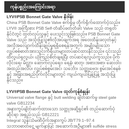
ကုန်ပစ္စည်းအကြောင်းအရာ
LYV®
PSB Bonnet Gate Valve နိဒါန်း
China PSB Bonnet Gate Valve စက်ရုံမှ တိုက်ရိုက်ထောက်ပံ့သည်။
LYV® အကြီးစား PSB Self-တံဆိပ်ခတ်တံခါး Valve သည် တရုတ်
နိုင်ငံတွင် ထုတ်လုပ်သူနှင့် ပေးသွင်းသူဖြစ်သည်။ PSB Bonnet Gate
Valve သည် အသုံးပြုသူ၏လိုအပ်ချက်အရ အဝေးထိန်းခလုတ်နှင့်
အလိုအလျောက်ထိန်းချုပ်မှုရရှိစေရန်အတွက် အမျိုးမျိုးသော
လျှပ်စစ်ဓာတ်အားသွင်းကိရိယာများတပ်ဆင်ထားနိုင်သည်။ ၎င်းသည်
ထိလွယ်ရှလွယ်၊ ယုံကြည်စိတ်ချရပြီး တပ်ဆင်ရလွယ်ကူသည်။ ပိုက်
လိုင်းရေ၊ မိလ္လာ၊ ဆောက်လုပ်ရေး၊ ရေနံ၊ ဓာတု၊ အစားအစာ၊ ဆေးဝါး၊
အထည်အလိပ်၊ လျှပ်စစ်စွမ်းအင်၊ သင်္ဘော၊ သတ္တုဗေဒ၊ စွမ်းအင်စနစ်
နှင့် အခြားအရည်ပိုက်လိုင်းများတွင် ကျယ်ကျယ်ပြန့်ပြန့် အသုံးပြု
နိုင်သည်။
LYV®
PSB Bonnet Gate Valve ထုတ်ကုန်စံနှုန်း
Universal valve flange နှင့် butt welding ချိတ်ဆက်မှု steel gate
valve GB12234
အနားကွပ်ချိတ်ဆက်ထားသော သတ္တုအဆို့ရှင်၏ တည်ဆောက်ပုံ
ဆိုင်ရာ အရှည်သည် GB12221
Integral သွန်းသံမဏိပိုက်အနားကွပ် JB/T79.1~97.4
သဘာဝဓာတ်ငွေ့ မျက်နှာပြင် အဆောက်အဦများ၏ sulfide stress