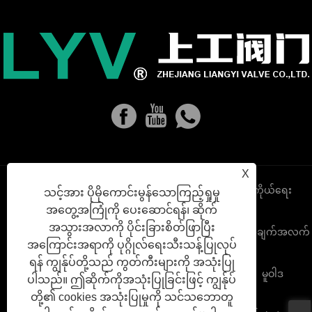
X
Links
Sitemap
RSS
XML
ကိုယ်ရေး
သင့်အား ပိုမိုကောင်းမွန်သောကြည့်ရှုမှု
အတွေ့အကြုံကို ပေးဆောင်ရန်၊ ဆိုက်
အသွားအလာကို ပိုင်းခြားစိတ်ဖြာပြီး
အချက်အလက်
အကြောင်းအရာကို ပုဂ္ဂိုလ်ရေးသီးသန့်ပြုလုပ်
ရန် ကျွန်ုပ်တို့သည် ကွတ်ကီးများကို အသုံးပြု
မူဝါဒ
ပါသည်။ ဤဆိုက်ကိုအသုံးပြုခြင်းဖြင့် ကျွန်ုပ်
တို့၏ cookies အသုံးပြုမှုကို သင်သဘောတူ