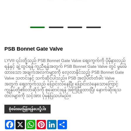
PSB Bonnet Gate Valve
LYV® ၎င်းတို့သည် PSB Bonnet Gate Valve စျေးကွက်ကို ပိုမိုနားလည်
ရန်နှင့် ချဲ့ထွင်ရန် ကူညီရန်အတွက် PSB Bonnet Gate Valve တွင် မွမ်းမံ
ထားသော အချက်အလက်များကို လေ့လာနိုင်သည့် PSB Bonnet Gate
Valve သတင်းနှင့် သက်ဆိုင်ပါသည်။ PSB အလုံပိတ်တံခါး Valve
အတွက် စျေးကွက်သည် ပြောင်းလဲနေပြီး ပြောင်းလဲနေသောကြောင့်
ကျွန်ုပ်တို့၏ဝဘ်ဆိုဒ်ကို စုဆောင်းရန် အကြံပြုထားပြီး နောက်ဆုံးရသ
တင်းများကို သင့်အား ပုံမှန်ပြသပါမည်။
စုံစမ်းမေးမြန်းရန်ပေးပို့ပါ။
Facebook
X
WhatsApp
Pinterest
LinkedIn
Share