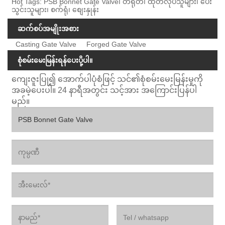
Hot Tags: PSB Bonnet Gate Valve၊ တရုတ်၊ ထုတ်လုပ်သူများ၊ ပေး
သွင်းသူများ၊ စက်ရုံ၊ စျေးနှုန်း
ဆက်စပ်အမျိုးအစား
Casting Gate Valve
Forged Gate Valve
စုံစမ်းမေးမြန်းရန်ပေးပို့ပါ။
ကျေးဇူးပြု၍ အောက်ပါပုံစံဖြင့် သင်၏စုံစမ်းမေးမြန်းမှုကို
အခမဲ့ပေးပါ။ 24 နာရီအတွင်း သင့်အား အကြောင်းပြန်ပါ
မည်။