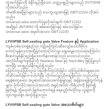
ကွဲအက်ခြင်းကို ခံနိုင်ရည်ရှိသော သတ္တုပစ္စည်းများသည် SY/T0599
လိုအပ်ပါသည်။
သံမဏိအဆို့ရှင်များသည် ယေဘူယျအားဖြင့် GB/T12224 လိုအပ်
သည်။
Universal valve ထောက်ပံ့မှုလိုအပ်ချက် GB/T12252
အဆို့ရှင် JB/T9092 ကို စစ်ဆေးခြင်းနှင့် စမ်းသပ်ခြင်း။
Universal valve အမှတ်အသား GB/T12220
LYV®
PSB Self-sealing gate Valve Feature နှင့် Application
ကျစ်လစ်သောဖွဲ့စည်းပုံ၊ ကျိုးကြောင်းဆီလျော်သောဒီဇိုင်း၊
ကောင်းမွန်သောအဆို့ရှင်တောင့်တင်းမှု၊ ချောမွေ့သောလမ်းကြောင်း၊
စီးဆင်းမှုခံနိုင်ရည်ရှိသောကိန်းဂဏန်းသည် သေးငယ်သည်။
အလုံပိတ်မျက်နှာပြင်ကို Stainless Steel နှင့် Hard Alloy ဖြင့်ပြုလုပ်
ထားပြီး တာရှည်ခံနိုင်ရည်ရှိသည်။
ပြောင်းလွယ်ပြင်လွယ် ဂရပ်ဖိုက်ထုပ်ပိုးခြင်း၊ ယုံကြည်စိတ်ချရသော
တံဆိပ်ခတ်ခြင်း။ ပေါ့ပါးပြီး လိုက်လျောညီထွေရှိသော လည်ပတ်မှု
ရေနံဓာတုဗေဒ၊ အပူဓာတ်အားပေးစက်ရုံများနှင့် အခြားရေနံထွက်ကုန်
များ၊ ပိုက်လိုင်းအလယ်အလတ် အဖွင့်အပိတ် ကိရိယာကို ဖြတ်၍
ဖြတ်ရန် သို့မဟုတ် ဖြတ်တောက်ရန် ရေငွေ့ပိုက်လိုင်းမှ လူများကို
တွင်ကျယ်စွာ အသုံးပြုသည်။
LYV®
PSB Self-sealing gate Valve အသေးစိတ်များ