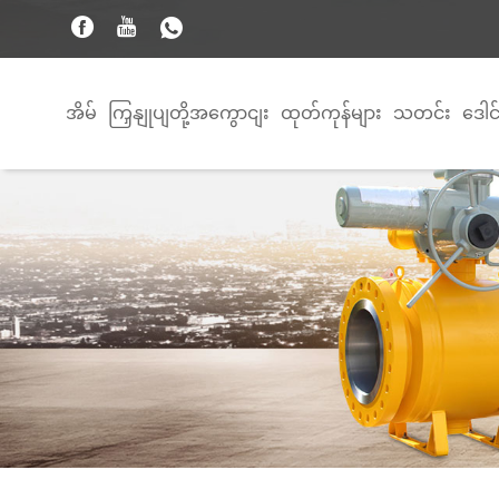
အိမ်
ကြှနျုပျတို့အကွောငျး
ထုတ်ကုန်များ
သတင်း
ဒေါင