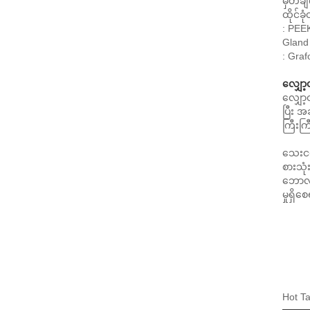
မှတ်ခ
ထိုင်ခ
: PEEK
Gland
: Graf
လျှော
လျှော့
ပြီး အ
ကြီးကြ
သေးငယ
စားသုံ
ဘောလု
မှုရှိ
Hot Ta