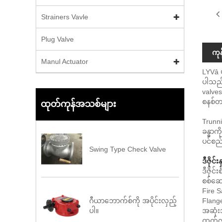
Strainers Vavle
Plug Valve
ကု
Manul Actuator
LYVâ ¢
ပါသည်။
valves
စနစ်တ
ထုတ်ကုန်အသစ်များ
Trunni
ခန္ဓာက
ပင်စည်
Swing Type Check Valve
ဒီဇိုင်
ဒီဇိုင
စစ်ဆေး
Fire S
Flange
ဂီယာဘောက်စ်ကို အပိုင်းလှည့်
အဆုံးသ
ပါ။
ထုတ်လ