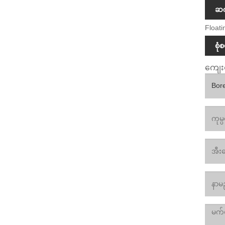
ဆက
Floati
စုံ
ကျေးဇ