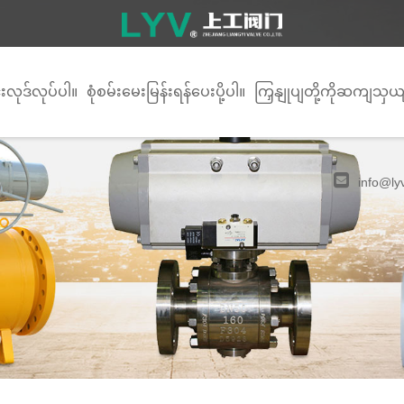
်းလုဒ်လုပ်ပါ။
စုံစမ်းမေးမြန်းရန်ပေးပို့ပါ။
ကြှနျုပျတို့ကိုဆကျသှယ
info@ly