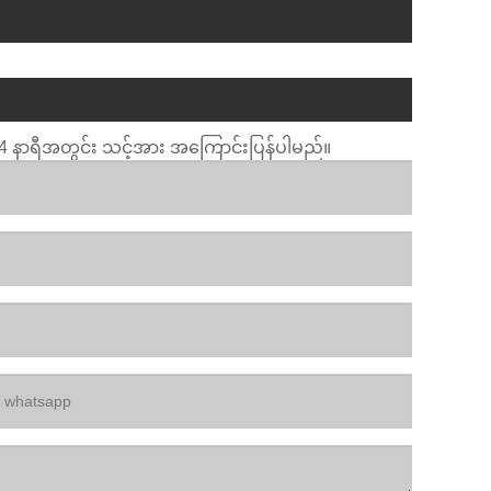
။ 24 နာရီအတွင်း သင့်အား အကြောင်းပြန်ပါမည်။