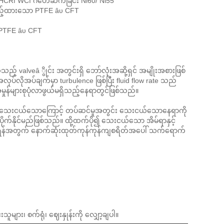
P၊ HCR၊ WC၊ ဂဟေဆက်ခြင်း Ni60/ Ni55
်ဖြည့်ထားသော PTFE âυ CFT
d PTFE âυ CFT
 valveâ ွိုင်း အတွင်းရှိ ဘော်လုံးအဆို့ရှင် အမျိုးအစားဖြစ်
ပ်လိုအပ်ချက်မှာ turbulence ဖြစ်ပြီး fluid flow rate သည်
အမှုန်များစုပုံလာဖွယ်မရှိသည့်နေရာတွင်ဖြစ်သည်။
ည်း သေးငယ်သောကြောင့် တပ်ဆင်မှုအတွင်း သေးငယ်သောနေရာကို
ိုက်နိုင်မည်ဖြစ်သည်။ ထို့ထက်ပို၍ သေးငယ်သော အိမ်ရာနှင့်
့ချရန်အတွက် နောက်ဆုံးထုတ်ကုန်ကုန်ကျစရိတ်အပေါ် သက်ရောက်
များ၊ စက်ရုံ၊ ဈေးနှုန်းကို လျှော့ချပါ။