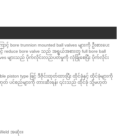
းကြောင့် bore trunnion mounted ball valves များကို ဦးစားပေး
ဖြင့် reduce bore valve သည် အရွယ်အစားတူ full bore ball
es များသည် ပိုက်လိုင်းလည်ပတ်မှုကို လုံခြုံစေပြီး ပိုက်လိုင်း
on type ဖြင့် ဒီဇိုင်းထုတ်ထားပြီး ထိုင်ခုံနှင့် ထိုင်ခုံများကို
ဟုတ် ပင်စည်များကို တားဆီးရန်၊ ၎င်းသည် ထိုင်ခုံ သို့မဟုတ်
 Weld အဆုံး။