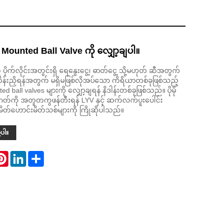
Mounted Ball Valve ကို လျှော့ချပါ။
ုက်လိုင်းအတွင်းရှိ ရေနွေးငွေ့၊ ဓာတ်ငွေ့ သို့မဟုတ် ဆီအတွက်
ထိန်းညှိရန်အတွက် မရှိမဖြစ်လိုအပ်သော ကိရိယာတစ်ခုဖြစ်သည့်
 ball valves များကို လျှော့ချရန် နိဒါန်းတစ်ခုဖြစ်သည်။ ပိုမို
တ်ကို အတူတကွဖန်တီးရန် LYV နှင့် ဆက်လက်ပူးပေါင်း
မိတ်ဟောင်းမိတ်သစ်များကို ကြိုဆိုပါသည်။
့ပါ။
atsApp
Pinterest
LinkedIn
Share