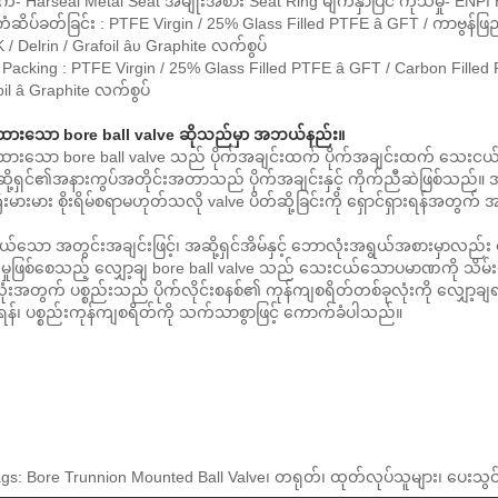
ျက်- Harseal Metal Seat အမျိုးအစား Seat Ring မျက်နှာပြင် ကုသမှု- EN
ုံတံဆိပ်ခတ်ခြင်း : PTFE Virgin / 25% Glass Filled PTFE â GFT / ကာဗွန
 / Delrin / Grafoil âυ Graphite လက်စွပ်
 Packing : PTFE Virgin / 25% Glass Filled PTFE â GFT / Carbon Fille
oil â Graphite လက်စွပ်
့ထားသော bore ball valve ဆိုသည်မှာ အဘယ်နည်း။
ထားသော bore ball valve သည် ပိုက်အချင်းထက် ပိုက်အချင်းထက် သေးငယ်သည့်
ဆို့ရှင်၏အနားကွပ်အတိုင်းအတာသည် ပိုက်အချင်းနှင့် ကိုက်ညီဆဲဖြစ်သည်။ အလု
ီးမားမား စိုးရိမ်စရာမဟုတ်သလို valve ပိတ်ဆို့ခြင်းကို ရှောင်ရှားရန်အတွက် 
်သော အတွင်းအချင်းဖြင့်၊ အဆို့ရှင်အိမ်နှင့် ဘောလုံးအရွယ်အစားမှာလ
းမှုဖြစ်စေသည့် လျှော့ချ bore ball valve သည် သေးငယ်သောပမာဏကို သိမ်းပ
ံးအတွက် ပစ္စည်းသည် ပိုက်လိုင်းစနစ်၏ ကုန်ကျစရိတ်တစ်ခုလုံးကို လျှော
စေရန်၊ ပစ္စည်းကုန်ကျစရိတ်ကို သက်သာစွာဖြင့် ကောက်ခံပါသည်။
gs: Bore Trunnion Mounted Ball Valve၊ တရုတ်၊ ထုတ်လုပ်သူများ၊ ပေးသွင်းသူ