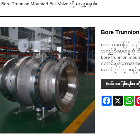
Bore Trunnion Mounted Ball Valve ကို လျှော့ချပါ။
Bore Trunnion 
အောက်ဖော်ပြပါသည် ပိ
အရည်စီးဆင်းမှုကို 
bore trunnion mounted
ကောင်းမွန်သောအနာဂ
ဆောင်ရွက်သွားမည့် 
စုံစမ်းမေးမြန်းရန်ပေးပို
Facebook
X
Wh