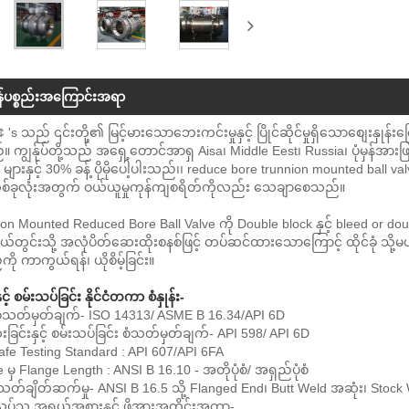
န်ပစ္စည်းအကြောင်းအရာ
 's သည် ၎င်းတို့၏ မြင့်မားသောဘေးကင်းမှုနှင့် ပြိုင်ဆိုင်မှုရှိသောစျေးနှုန်
 ကျွန်ုပ်တို့သည် အရှေ့တောင်အာရှ Aisa၊ Middle Eest၊ Russia၊ ပုံမှန်အား
 များနှင့် 30% ခန့် ပိုမိုပေါ့ပါးသည်၊၊ reduce bore trunnion mounted ball valv
စ်ခုလုံးအတွက် ဝယ်ယူမှုကုန်ကျစရိတ်ကိုလည်း သေချာစေသည်။
on Mounted Reduced Bore Ball Valve ကို Double block နှင့် bleed or double pist
ိုယ်တွင်းသို့ အလုံပိတ်ဆေးထိုးစနစ်ဖြင့် တပ်ဆင်ထားသောကြောင့် ထိုင်ခုံ သို့မ
ကို ကာကွယ်ရန်၊ ယိုစိမ့်ခြင်း။
းနှင့် စမ်းသပ်ခြင်း နိုင်ငံတကာ စံနှုန်း-
်းစံသတ်မှတ်ချက်- ISO 14313/ ASME B 16.34/API 6D
ခြင်းနှင့် စမ်းသပ်ခြင်း စံသတ်မှတ်ချက်- API 598/ API 6D
afe Testing Standard : API 607/API 6FA
 မှ Flange Length : ANSI B 16.10 - အတိုပုံစံ/ အရှည်ပုံစံ
တ်ချိတ်ဆက်မှု- ANSI B 16.5 သို့ Flanged End၊ Butt Weld အဆုံး၊ Stock
ုပ်သူ အရွယ်အစားနှင့် ဖိအားအတိုင်းအတာ-