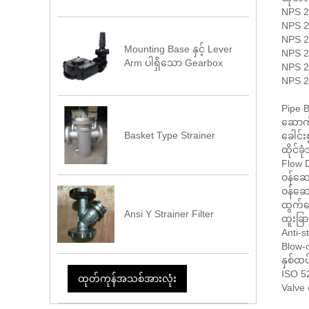
NPS 2
NPS 2
NPS 2
Mounting Base နှင့် Lever
NPS 2
Arm ပါရှိသော Gearbox
NPS 2
NPS 2
Pipe B
ဆောက်
Basket Type Strainer
ခေါင်း
ထိုင်ခ
Flow D
ဝန်ဆေ
ဝန်ဆေ
ထွက်ပ
Ansi Y Strainer Filter
ထူးခြာ
Anti-sta
Blow-
နှစ်ထပ
ISO 5
ထုတ်ကုန်အသစ်အားလုံး
Valve