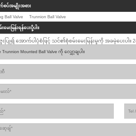
်စပ်အမျိုးအစား
ng Ball Valve
Trunnion Ball Valve
စမ်းမေးမြန်းရန်ပေးပို့ပါ။
ူးပြု၍ အောက်ပါပုံစံဖြင့် သင်၏စုံစမ်းမေးမြန်းမှုကို အခမဲ့ပေးပါ