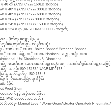
 မှ 48 ထိ (ANSI Class 150LB အတွက်)
â¢ မှ 48' မှ (ANSI Class 300LB အတွက်)
â¢ မှ 48' မှ (ANSI Class 600LB အတွက်)
â¢ မှ 36â (ANSI Class 900LB အတွက်)
â¢ မှ 24' မှ (ANSI Class 1500LB အတွက်)
â¢ မှ 12â ¢ ှာ (ANSI Class 2500LB အတွက်)
ore - ပိုက်ကို လျှော့ပါ(RB)
လုပ်ရေးကိုယ်ထည်- ဝင်ခွင့်အဆုံး
စွပ်/ကာဗာ အမျိုးအစား- Bolted Bonnet/ Extended Bonnet
ုံအမျိုးအစား- ပျော့အမျိုးအစား/ Hardseal သတ္တုအမျိုးအစား
irectional- Uni-Directional/Bi-Directional
ာင်မှုအလတ်စား- သဘာဝဓာတ်ငွေ့၊ ရေနံ၊ ရေ၊ အောက်ဆီဂွန်ဓာတ်ငွေ့ စသဖြင့်
ာင်မှု- အချဉ်၊ ISO 15156/ NACE MR0175
ြေးသူထုတ်လွှတ်မှု- ISO 15848
းချက်- မီးဘေးလုံခြုံရေး ဒီဇိုင်း
tic ဒီဇိုင်း
out Proof Stem
်ဘလောက်နှင့် အမိုက်စားဒီဇိုင်း
211 IPAD တပ်ဆင်ထားသည်။
 လည်ပတ်မှု- Manual Lever/ Worm-Gear/Actuator Operated/ Pneumatic Ac