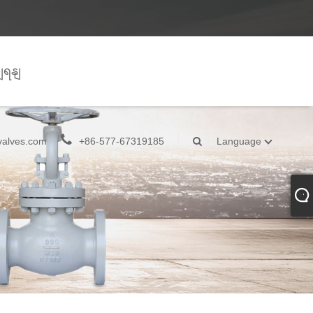
ျရနျ
valves.com
+86-577-67319185
Language