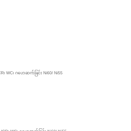
 HCR၊ WC၊ ဂဟေဆက်ခြင်း Ni60/ Ni55